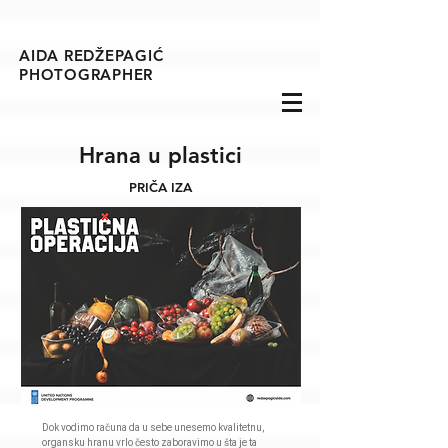
AIDA REDŽEPAGIĆ
PHOTOGRAPHER
Hrana u plastici
PRIČA IZA
Dok vodimo računa da u sebe unesemo kvalitetnu,
organsku hranu vrlo često zaboravimo u šta je ta